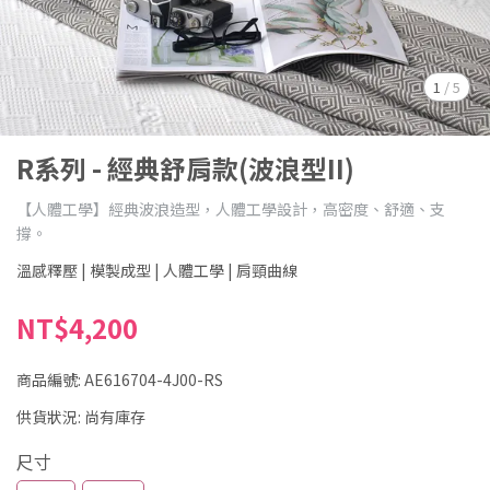
1
/
5
R系列 - 經典舒肩款(波浪型II)
【人體工學】經典波浪造型，人體工學設計，高密度、舒適、支
撐。
溫感釋壓 | 模製成型 | 人體工學 | 肩頸曲線
NT$4,200
商品編號:
AE616704-4J00-RS
供貨狀況:
尚有庫存
尺寸