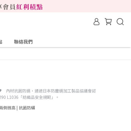
點
聯絡我們
♥ 內材抗菌防螨，通過日本防塵螨加工製品協議會認
90 L1036「紡織品安全規範」。
 兩側微高 | 抗菌防蟎