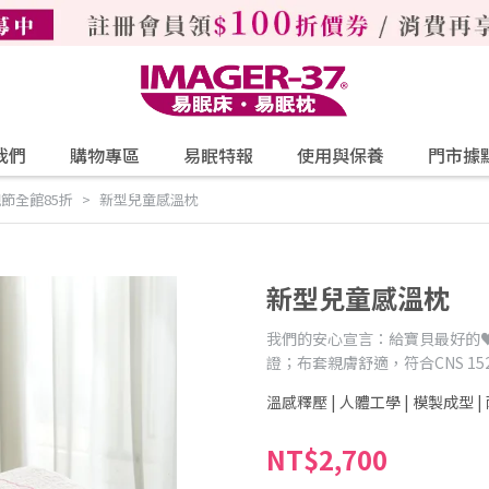
我們
購物專區
易眠特報
使用與保養
門市據
親節全館85折
新型兒童感溫枕
新型兒童感溫枕
我們的安心宣言：給寶貝最好的
證；布套親膚舒適，符合CNS 152
溫感釋壓 | 人體工學 | 模製成型 |
NT$2,700