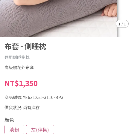
1
/
1
布套 - 側睡枕
適用側睡抱枕
高級緹花外布套
NT$1,350
商品編號:
YE631251-3110-BP3
供貨狀況:
尚有庫存
顏色
淡粉
灰(停售)