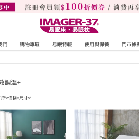
我們
購物專區
易眠特報
使用與保養
門市據
效調溫+
排序
價格
尺寸