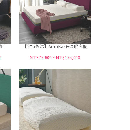
組
【宇宙恆溫】AeroKaki+易眠床墊
0
NT$77,600
~
NT$174,400