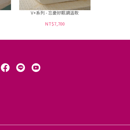
V+系列 - 忘憂好眠調溫款
NT$7,700