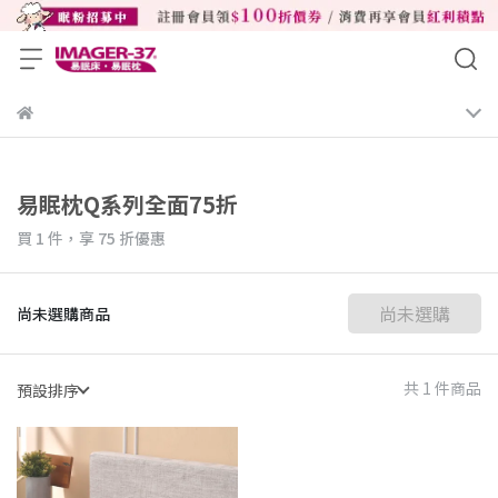
易眠枕Q系列全面75折
買 1 件，
享
75
折優惠
尚未選購
尚未選購商品
共 1 件商品
預設排序