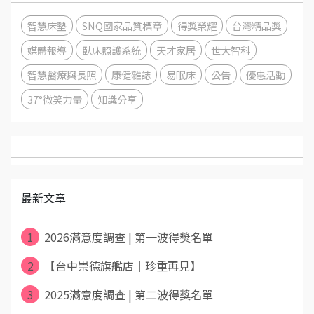
智慧床墊
SNQ國家品質標章
得獎榮耀
台灣精品獎
媒體報導
臥床照護系統
天才家居
世大智科
智慧醫療與長照
康健雜誌
易眠床
公告
優惠活動
37°微笑力量
知識分享
最新文章
1
2026滿意度調查 | 第一波得獎名單
2
【台中崇德旗艦店｜珍重再見】
3
2025滿意度調查 | 第二波得獎名單