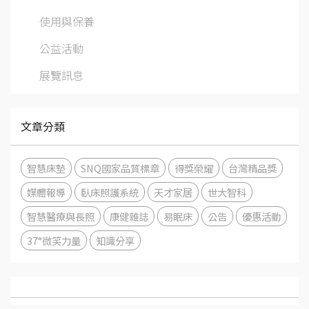
使用與保養
公益活動
展覽訊息
文章分類
智慧床墊
SNQ國家品質標章
得獎榮耀
台灣精品獎
媒體報導
臥床照護系統
天才家居
世大智科
智慧醫療與長照
康健雜誌
易眠床
公告
優惠活動
37°微笑力量
知識分享