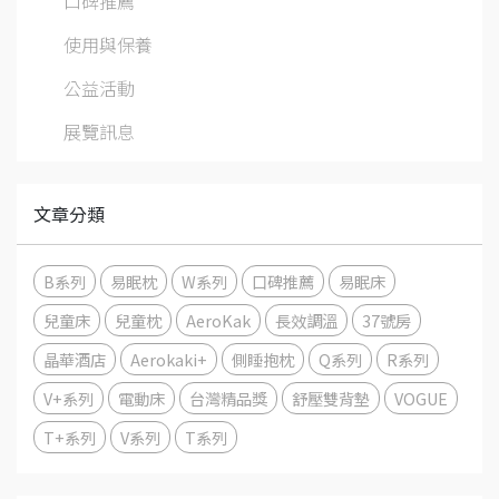
口碑推薦
使用與保養
公益活動
展覽訊息
文章分類
B系列
易眠枕
W系列
口碑推薦
易眠床
兒童床
兒童枕
AeroKak
長效調溫
37號房
晶華酒店
Aerokaki+
側睡抱枕
Q系列
R系列
V+系列
電動床
台灣精品獎
舒壓雙背墊
VOGUE
T+系列
V系列
T系列