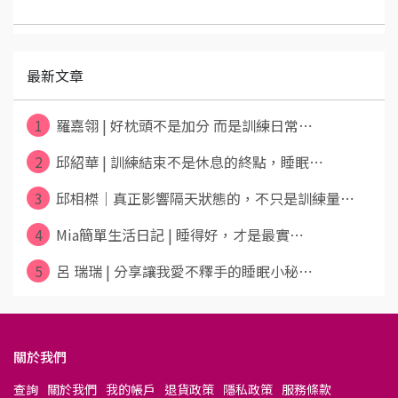
最新文章
1
羅嘉翎 | 好枕頭不是加分 而是訓練日常⋯
2
邱紹華 | 訓練結束不是休息的終點，睡眠⋯
3
邱相榤｜真正影響隔天狀態的，不只是訓練量⋯
4
Mia簡單生活日記 | 睡得好，才是最實⋯
5
呂 瑞瑞 | 分享讓我愛不釋手的睡眠小秘⋯
關於我們
查詢
關於我們
我的帳戶
退貨政策
隱私政策
服務條款