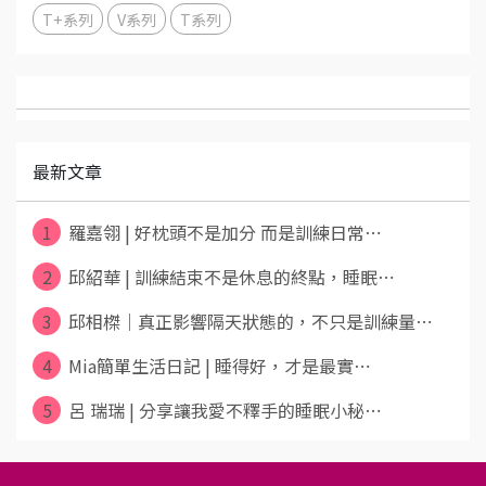
T+系列
V系列
T系列
最新文章
1
羅嘉翎 | 好枕頭不是加分 而是訓練日常⋯
2
邱紹華 | 訓練結束不是休息的終點，睡眠⋯
3
邱相榤｜真正影響隔天狀態的，不只是訓練量⋯
4
Mia簡單生活日記 | 睡得好，才是最實⋯
5
呂 瑞瑞 | 分享讓我愛不釋手的睡眠小秘⋯