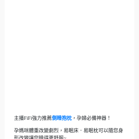
主播FiFi強力推薦
側睡抱枕
，孕婦必備神器！
孕媽咪體重改變劇烈，易眠床．易眠枕可以隨您身
形改變讓您睡得更舒服~