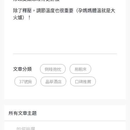
除了釋壓，調節溫度也很重要（孕媽媽體溫就是大
火爐）！
文章分類
側睡抱枕
易眠床
37號房
晶華酒店
口碑推薦
所有文章主題
如何挑選