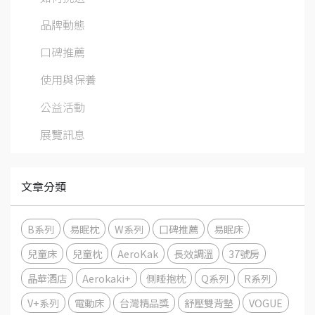
品牌動態
口碑推薦
使用與保養
公益活動
展覽訊息
文章分類
B系列
易眠枕
W系列
口碑推薦
易眠床
兒童床
兒童枕
AeroKak
長效調溫
37號房
晶華酒店
Aerokaki+
側睡抱枕
Q系列
R系列
V+系列
電動床
台灣精品獎
舒壓雙背墊
VOGUE