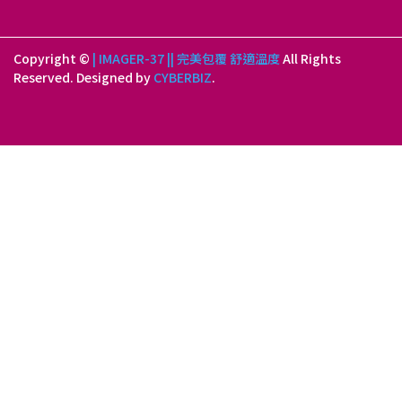
Copyright ©
| IMAGER-37 || 完美包覆 舒適溫度
All Rights
Reserved.
Designed by
CYBERBIZ
.